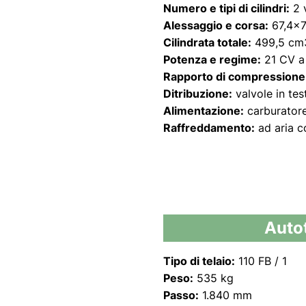
Numero e tipi di cilindri:
2 v
Alessaggio e corsa:
67,4x
Cilindrata totale:
499,5 cm
Potenza e regime:
21 CV a 
Rapporto di compressione
Ditribuzione:
valvole in tes
Alimentazione:
carburatore
Raffreddamento:
ad aria c
Autot
Tipo di telaio:
110 FB / 1
Peso:
535 kg
Passo:
1.840 mm