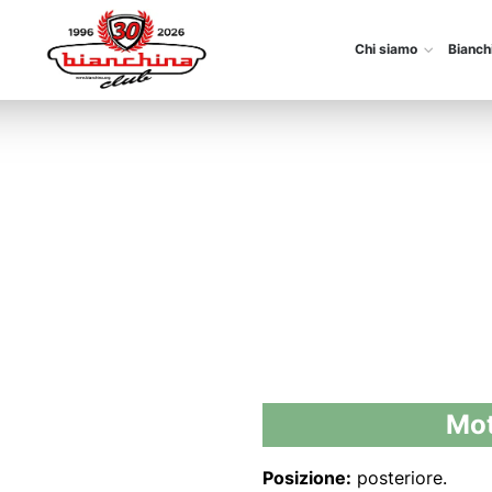
Chi siamo
Bianch
Mot
Posizione:
posteriore.