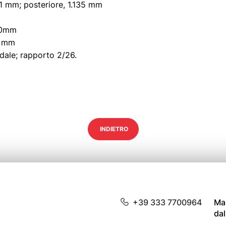
21 mm; posteriore, 1.135 mm
0mm
0 mm
idale; rapporto 2/26.
INDIETRO
+39 333 7700964
Mar
dal