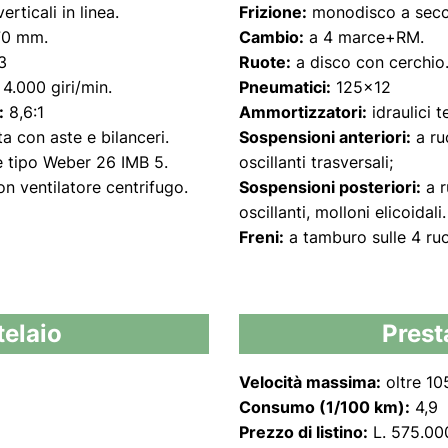
erticali in linea.
Frizione:
monodisco a sec
70 mm.
Cambio:
a 4 marce+RM.
3
Ruote:
a disco con cerchio
4.000 giri/min.
Pneumatici:
125x12
:
8,6:1
Ammortizzatori:
idraulici t
ta con aste e bilanceri.
Sospensioni anteriori:
a ru
 tipo Weber 26 IMB 5.
oscillanti trasversali;
on ventilatore centrifugo.
Sospensioni posteriori:
a r
oscillanti, molloni elicoidali.
Freni:
a tamburo sulle 4 ruo
elaio
Prest
Velocità massima:
oltre 10
Consumo (1/100 km):
4,9
Prezzo di listino:
L. 575.00