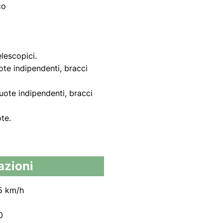
co
.
elescopici.
ote indipendenti, bracci
uote indipendenti, bracci
te.
azioni
5 km/h
0